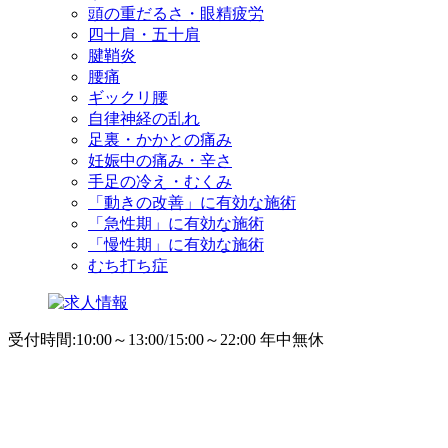
頭の重だるさ・眼精疲労
四十肩・五十肩
腱鞘炎
腰痛
ギックリ腰
自律神経の乱れ
足裏・かかとの痛み
妊娠中の痛み・辛さ
手足の冷え・むくみ
「動きの改善」に有効な施術
「急性期」に有効な施術
「慢性期」に有効な施術
むち打ち症
受付時間:10:00～13:00/15:00～22:00 年中無休