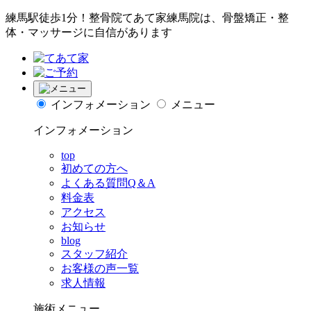
練馬駅徒歩1分！整骨院てあて家練馬院は、骨盤矯正・整
体・マッサージに自信があります
インフォメーション
メニュー
インフォメーション
top
初めての方へ
よくある質問Q＆A
料金表
アクセス
お知らせ
blog
スタッフ紹介
お客様の声一覧
求人情報
施術メニュー