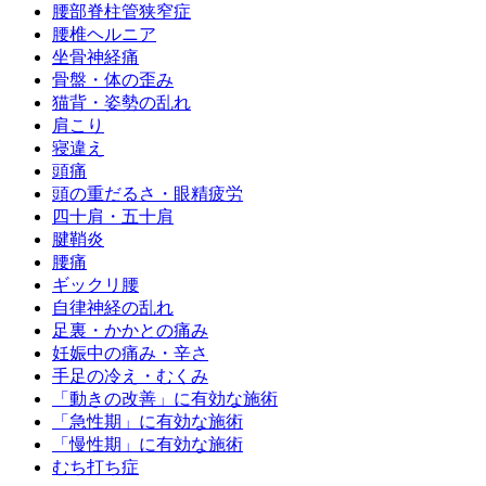
腰部脊柱管狭窄症
腰椎ヘルニア
坐骨神経痛
骨盤・体の歪み
猫背・姿勢の乱れ
肩こり
寝違え
頭痛
頭の重だるさ・眼精疲労
四十肩・五十肩
腱鞘炎
腰痛
ギックリ腰
自律神経の乱れ
足裏・かかとの痛み
妊娠中の痛み・辛さ
手足の冷え・むくみ
「動きの改善」に有効な施術
「急性期」に有効な施術
「慢性期」に有効な施術
むち打ち症