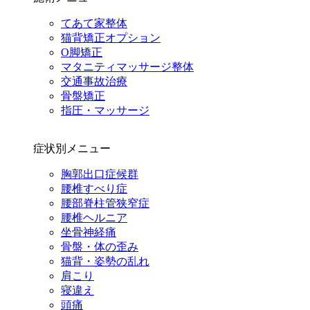
てあて家整体
猫背矯正オプション
O脚矯正
マタニティマッサージ整体
交通事故治療
骨盤矯正
指圧・マッサージ
症状別メニュー
胸郭出口症候群
腰椎すべり症
腰部脊柱管狭窄症
腰椎ヘルニア
坐骨神経痛
骨盤・体の歪み
猫背・姿勢の乱れ
肩こり
寝違え
頭痛