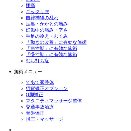
腰痛
ギックリ腰
自律神経の乱れ
足裏・かかとの痛み
妊娠中の痛み・辛さ
手足の冷え・むくみ
「動きの改善」に有効な施術
「急性期」に有効な施術
「慢性期」に有効な施術
むち打ち症
施術メニュー
てあて家整体
猫背矯正オプション
O脚矯正
マタニティマッサージ整体
交通事故治療
骨盤矯正
指圧・マッサージ