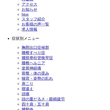
アクセス
お知らせ
blog
スタッフ紹介
お客様の声一覧
求人情報
症状別メニュー
胸郭出口症候群
腰椎すべり症
腰部脊柱管狭窄症
腰椎ヘルニア
坐骨神経痛
骨盤・体の歪み
猫背・姿勢の乱れ
肩こり
寝違え
頭痛
頭の重だるさ・眼精疲労
四十肩・五十肩
腱鞘炎