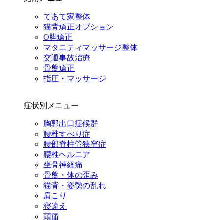
てあて家整体
猫背矯正オプション
O脚矯正
マタニティマッサージ整体
交通事故治療
骨盤矯正
指圧・マッサージ
症状別メニュー
胸郭出口症候群
腰椎すべり症
腰部脊柱管狭窄症
腰椎ヘルニア
坐骨神経痛
骨盤・体の歪み
猫背・姿勢の乱れ
肩こり
寝違え
頭痛