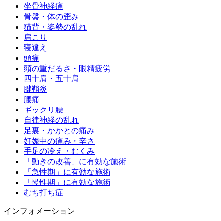
坐骨神経痛
骨盤・体の歪み
猫背・姿勢の乱れ
肩こり
寝違え
頭痛
頭の重だるさ・眼精疲労
四十肩・五十肩
腱鞘炎
腰痛
ギックリ腰
自律神経の乱れ
足裏・かかとの痛み
妊娠中の痛み・辛さ
手足の冷え・むくみ
「動きの改善」に有効な施術
「急性期」に有効な施術
「慢性期」に有効な施術
むち打ち症
インフォメーション