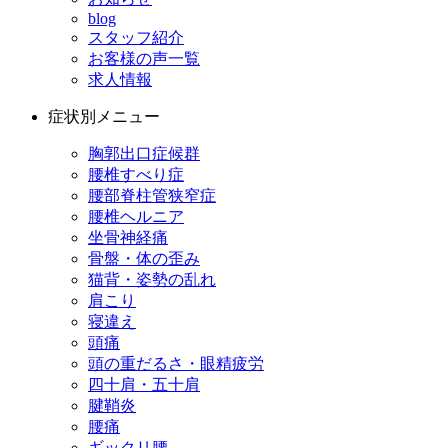
blog
スタッフ紹介
お客様の声一覧
求人情報
症状別メニュー
胸郭出口症候群
腰椎すべり症
腰部脊柱管狭窄症
腰椎ヘルニア
坐骨神経痛
骨盤・体の歪み
猫背・姿勢の乱れ
肩こり
寝違え
頭痛
頭の重だるさ・眼精疲労
四十肩・五十肩
腱鞘炎
腰痛
ギックリ腰