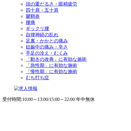
頭の重だるさ・眼精疲労
四十肩・五十肩
腱鞘炎
腰痛
ギックリ腰
自律神経の乱れ
足裏・かかとの痛み
妊娠中の痛み・辛さ
手足の冷え・むくみ
「動きの改善」に有効な施術
「急性期」に有効な施術
「慢性期」に有効な施術
むち打ち症
受付時間:10:00～13:00/15:00～22:00 年中無休